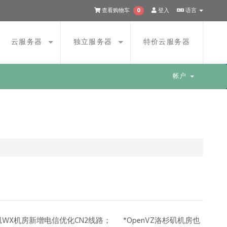
0
查看购物车
登入
语言
云服务器
独立服务器
特价云服务器
帐户
X机房新增电信优化CN2线路； *OpenVZ洛杉矶机房也