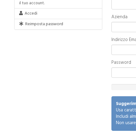
il tuo account.
Accedi
Azienda
Reimposta password
Indirizzo Ema
Password
New
Password
Rating:
Suggerim
0%
Usa caratt
Includi al
Non usare 