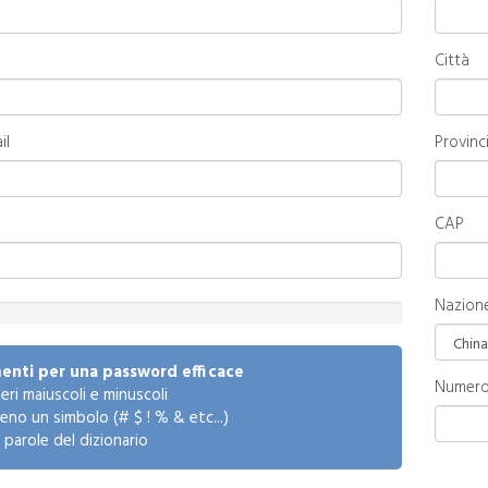
Città
il
Provinc
CAP
Nazion
enti per una password efficace
Numero
eri maiuscoli e minuscoli
meno un simbolo (# $ ! % & etc...)
parole del dizionario