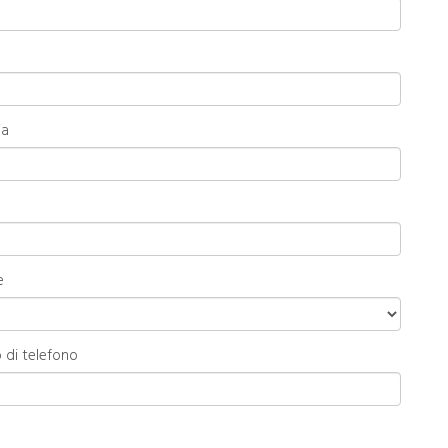
ia
e
 di telefono