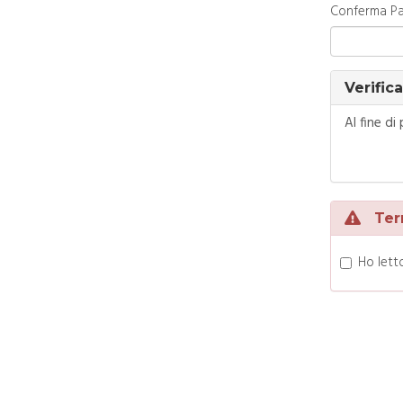
Conferma P
Verific
Al fine di
Termi
Ho lett